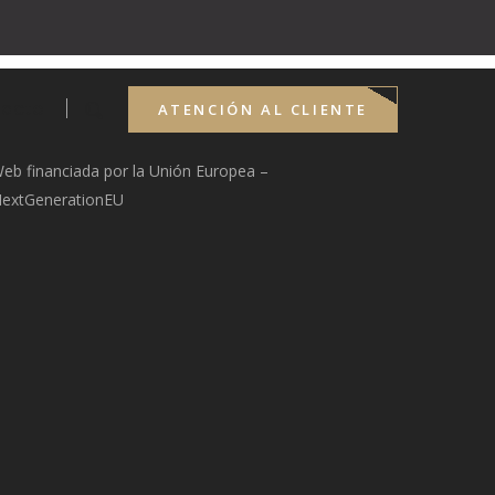
c_row][vc_row][vc_column][register_area text=»Back To
acto
ATENCIÓN AL CLIENTE
eb financiada por la Unión Europea –
extGenerationEU