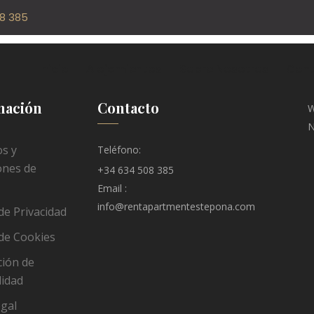
1=»Home» subtitle2=»Register» image=»342″][/vc_column][/v
08 385
id=558″][/vc_column][/vc_row]
Inicio
Alojamientos
Sobre Nosotros
Cont
mación
Contacto
W
N
s y
Teléfono:
ones de
+34 634 508 385
Email :
info@rentapartmentestepona.com
 de Privacidad
 de Cookies
ción de
lidad
egal