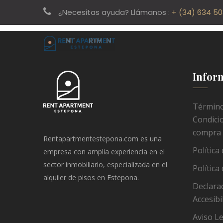
[vc_row][vc_column][page_header title=»Register» subtitle
¿Necesitas ayuda? Llámanos :
+ (34) 634 5
Login» link=»http://shtheme.net/demosd/charlostin1/?page_
Infor
Término
Condici
compra
Rentapartmentestepona.com es una
Política
empresa con amplia experiencia en el
sector inmobiliario, especializada en el
Política
alquiler de pisos en Estepona.
Declara
Accesibi
Aviso L