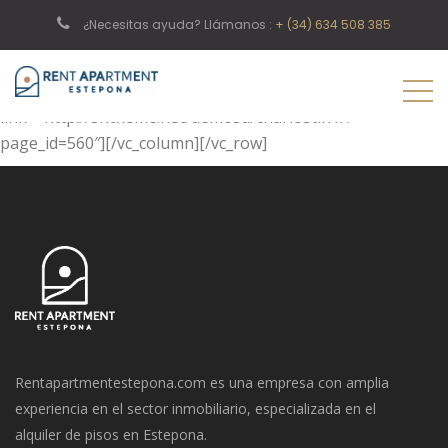
[vc_row][vc_column][page_header title=»Login»
¿Necesitas ayuda? Llámanos :
+ (34) 634 508 385
subtitle1=»Home» subtitle2=»Login» image=»342″]
[/vc_column][/vc_row][vc_row][vc_column][login_area
text=»Create an account»
link=»http://shtheme.net/demosd/charlostin1/?
page_id=560″][/vc_column][/vc_row]
Rentapartmentestepona.com es una empresa con amplia
experiencia en el sector inmobiliario, especializada en el
alquiler de pisos en Estepona.