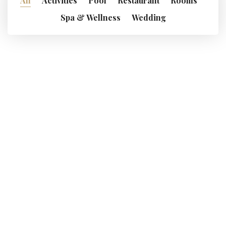
All
Activities
Pool
Restaurant
Rooms
Spa & Wellness
Wedding