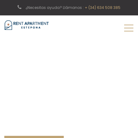
¿Necesitas ayuda? Llámanos :
+ (34) 634 508 385
Tu escapada a Estepona comienza aquí
Alojamientos con encanto y confort